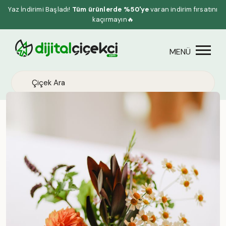
Yaz İndirimi Başladı!
Tüm ürünlerde %50'ye
varan indirim fırsatını
kaçırmayın🔥