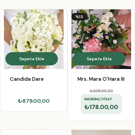
%13
Sepete Ekle
Sepete Ekle
Candida Dare
Mrs. Mara O'Hara III
₺205.00
,00
İNDİRİMLİ FİYAT
₺879.00,00
₺178.00,00