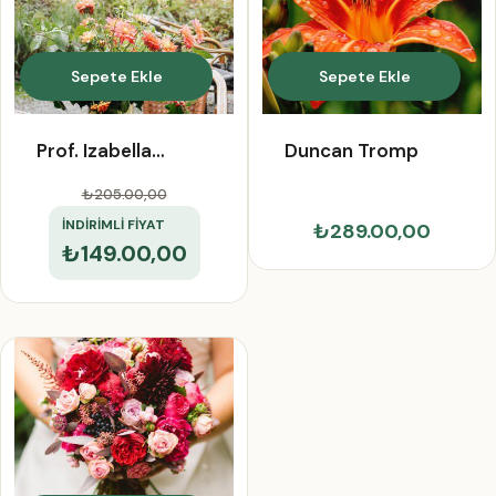
Sepete Ekle
Sepete Ekle
Prof. Izabella
Duncan Tromp
Hackett
₺205.00
,00
İNDİRİMLİ FİYAT
₺289.00,00
₺149.00,00