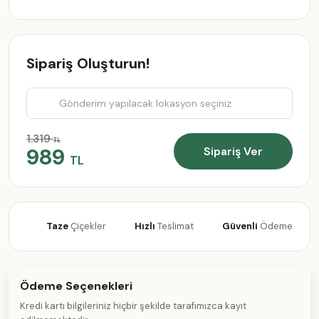
Sipariş Oluşturun!
1.319
TL
989
Sipariş Ver
TL
Taze
Çiçekler
Hızlı
Teslimat
Güvenli
Ödeme
Ödeme Seçenekleri
Kredi kartı bilgileriniz hiçbir şekilde tarafımızca kayıt