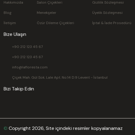
Hakkımızda
Salon Çiçekleri
Gizlilik Sözleşmesi
Blog
Menekşeler
Üyelik Sözleşmesi
İletişim
Özür Dileme Çiçekleri
İptal & İade Prosedürü
Bize Ulaşın
+90 212 123 45 67
+90 212 123 45 67
info@lafloresta.com
Çiçek Mah. Gül Sok. Lale Apt. No:14 D:9 Levent - İstanbul
Bizi Takip Edin
©
Copyright 2026, Site içindeki resimler kopyalanamaz