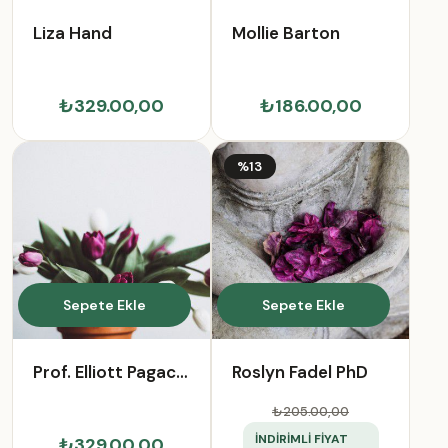
Liza Hand
Mollie Barton
₺329.00,00
₺186.00,00
%13
Sepete Ekle
Sepete Ekle
Prof. Elliott Pagac
Roslyn Fadel PhD
IV
₺205.00
,00
İNDİRİMLİ FİYAT
₺329.00,00