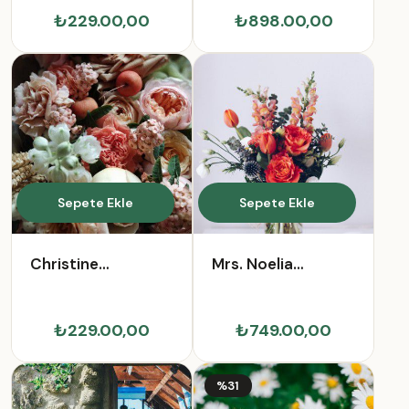
₺229.00,00
₺898.00,00
Sepete Ekle
Sepete Ekle
Christine
Mrs. Noelia
Medhurst
Shanahan II
₺229.00,00
₺749.00,00
%31