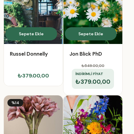
Sepete Ekle
Sepete Ekle
Russel Donnelly
Jon Blick PhD
₺549.00
,00
İNDİRİMLİ FİYAT
₺379.00,00
₺379.00,00
%14