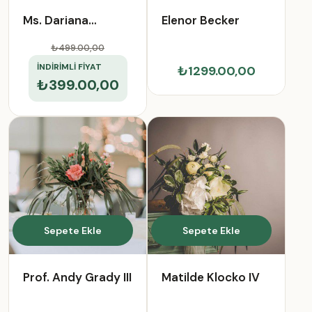
Ms. Dariana
Elenor Becker
Parisian III
₺499.00
,00
İNDİRİMLİ FİYAT
₺1299.00,00
₺399.00,00
Sepete Ekle
Sepete Ekle
Prof. Andy Grady III
Matilde Klocko IV