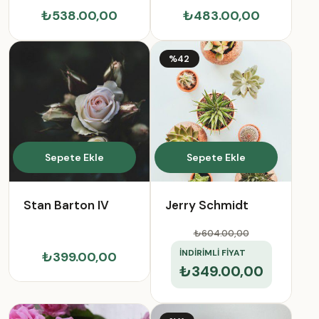
₺538.00,00
₺483.00,00
%42
Sepete Ekle
Sepete Ekle
Stan Barton IV
Jerry Schmidt
₺604.00
,00
İNDİRİMLİ FİYAT
₺399.00,00
₺349.00,00