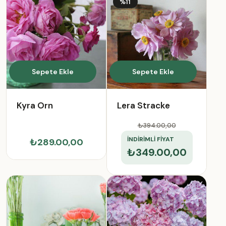
%11
Sepete Ekle
Sepete Ekle
Kyra Orn
Lera Stracke
₺394.00
,00
İNDİRİMLİ FİYAT
₺289.00,00
₺349.00,00