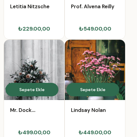
Letitia Nitzsche
Prof. Alvena Reilly
₺229.00,00
₺549.00,00
Sepete Ekle
Sepete Ekle
Mr. Dock
Lindsay Nolan
Macejkovic
₺499.00,00
₺449.00,00