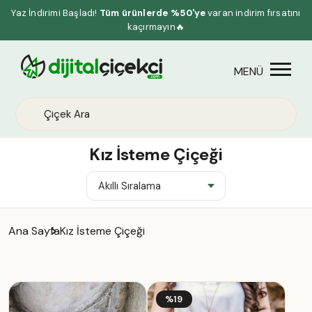
Yaz İndirimi Başladı!
Tüm ürünlerde %50'ye
varan indirim fırsatını
kaçırmayın🔥
Kız İsteme Çiçeği
Ana Sayfa
Kız İsteme Çiçeği
%19