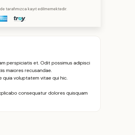
kilde tarafımızca kayıt edilmemektedir.
 perspiciatis et. Odit possimus adipisci
iis maiores recusandae.
 quia voluptatem vitae qui hic.
 Explicabo consequatur dolores quisquam