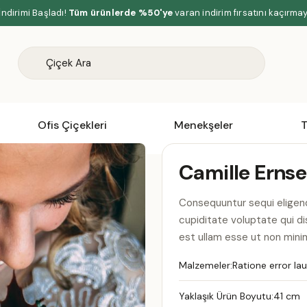
İndirimi Başladı!
Tüm ürünlerde %50'ye
varan indirim fırsatını kaçırma
Ofis Çiçekleri
Menekşeler
T
Camille Ernse
Consequuntur sequi eligend
cupiditate voluptate qui d
est ullam esse ut non minim
Malzemeler:
Ratione error la
Yaklaşık Ürün Boyutu:
41 cm