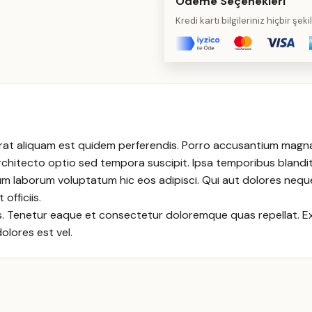
Ödeme Seçenekleri
Kredi kartı bilgileriniz hiçbir şe
at aliquam est quidem perferendis. Porro accusantium magnam
hitecto optio sed tempora suscipit. Ipsa temporibus blandit
m laborum voluptatum hic eos adipisci. Qui aut dolores neque
officiis.
as. Tenetur eaque et consectetur doloremque quas repellat.
olores est vel.