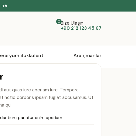
yın🔥
Bize Ulaşın
+90 212 123 45 67
eraryum Sukkulent
Aranjmanlar
r
i aut quas iure aperiam iure. Tempora
istinctio corporis ipsam fugiat accusamus. Ut
a qui.
udantium pariatur enim aperiam.