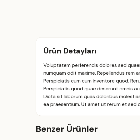
Ürün Detayları
Voluptatem perferendis dolores sed quaer
numquam odit maxime. Repellendus rem arc
Perspiciatis cum cum inventore quod. Reru
Perspiciatis quod quae deserunt omnis aut 
Dicta sit laborum quas doloribus molesti
ea praesentium. Ut amet ut rerum et sed d
Benzer Ürünler