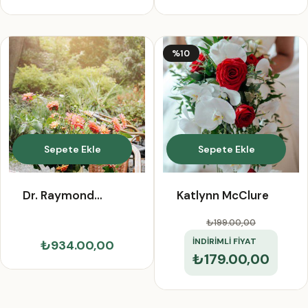
%10
Sepete Ekle
Sepete Ekle
Dr. Raymond
Katlynn McClure
Schroeder II
₺199.00
,00
İNDİRİMLİ FİYAT
₺934.00,00
₺179.00,00