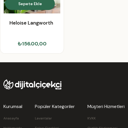
Sepete Ekle
Heloise Langworth
₺156.00,00
Kurumsal
Popüler Kategoriler
Müşteri Hizmetleri
Anasayfa
Lavantalar
KVKK
Hakkımızda
Salon Çiçekleri
Gizlilik Sözleşmesi