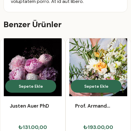
voluptatem porro. At id aut libero.
Benzer Ürünler
Sepete Ekle
Sepete Ekle
Justen Auer PhD
Prof. Armand
Mertz III
₺131.00,00
₺193.00,00