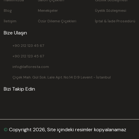
Blog
Menekşeler
Üyelik Sözleşmesi
İletişim
Özür Dileme Çiçekleri
İptal & İade Prosedürü
Bize Ulaşın
+90 212 123 45 67
+90 212 123 45 67
info@lafloresta.com
Çiçek Mah. Gül Sok. Lale Apt. No:14 D:9 Levent - İstanbul
Bizi Takip Edin
©
Copyright 2026, Site içindeki resimler kopyalanamaz