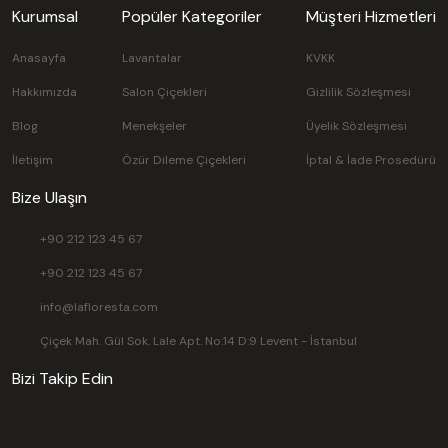
Kurumsal
Popüler Kategoriler
Müşteri Hizmetleri
Anasayfa
Lavantalar
KVKK
Hakkımızda
Salon Çiçekleri
Gizlilik Sözleşmesi
Blog
Menekşeler
Üyelik Sözleşmesi
İletişim
Özür Dileme Çiçekleri
İptal & İade Prosedürü
Bize Ulaşın
+90 212 123 45 67
+90 212 123 45 67
info@lafloresta.com
Çiçek Mah. Gül Sok. Lale Apt. No:14 D:9 Levent - İstanbul
Bizi Takip Edin