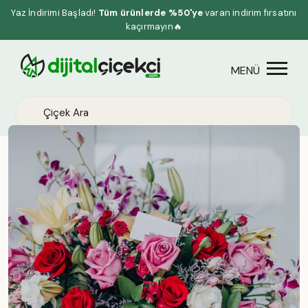
Yaz İndirimi Başladı!
Tüm ürünlerde %50'ye
varan indirim fırsatını
kaçırmayın🔥