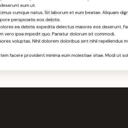
s deserunt eum ut.
imus cumque natus. Sit laborum et eum beatae. Aliquam dign
ore perspiciatis eos debitis.
Dolores ea debitis expedita delectus maiores eos deserunt. F
 vero ipsa impedit quo. Pariatur dolorum sit commodi.
es voluptas. Nihil dolorem doloribus sint nihil repellendus 
atem facere provident minima eum molestiae vitae. Modi ut sol