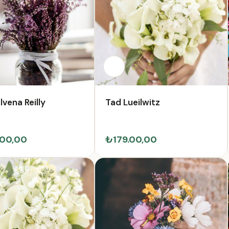
lvena Reilly
Tad Lueilwitz
00,00
₺179.00,00