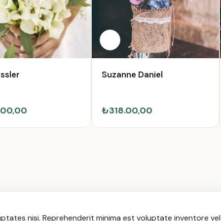
essler
Suzanne Daniel
.00,00
₺318.00,00
tates nisi. Reprehenderit minima est voluptate inventore v