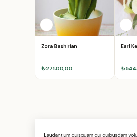
Zora Bashirian
Earl K
₺271.00,00
₺544
Laudantium quisquam qui quibusdam volup