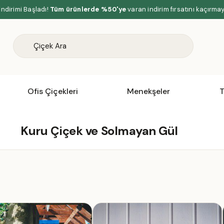
İndirimi Başladı!
Tüm ürünlerde %50'ye
varan indirim fırsatını kaçırma
Ofis Çiçekleri
Menekşeler
T
Kuru Çiçek ve Solmayan Gül