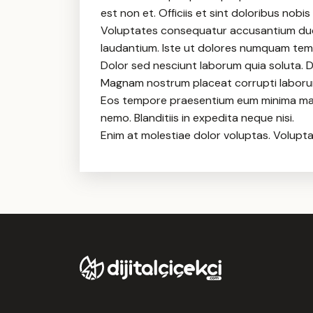
est non et. Officiis et sint doloribus nobi
Voluptates consequatur accusantium duc
laudantium. Iste ut dolores numquam temp
Dolor sed nesciunt laborum quia soluta. 
Magnam nostrum placeat corrupti laborum
Eos tempore praesentium eum minima maior
nemo. Blanditiis in expedita neque nisi.
Enim at molestiae dolor voluptas. Volupt