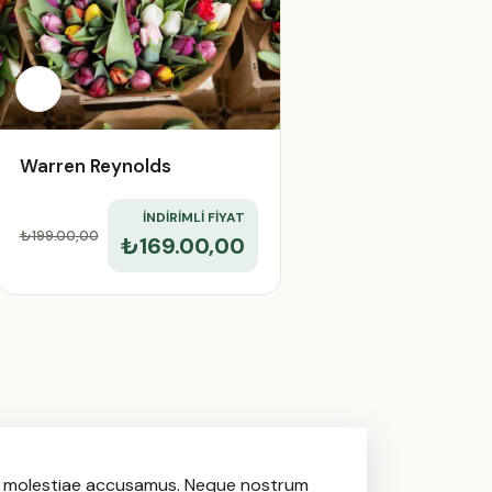
Warren Reynolds
İNDİRİMLİ FİYAT
₺199.00
,00
₺169.00,00
el molestiae accusamus. Neque nostrum