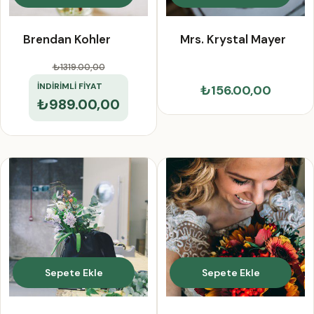
Brendan Kohler
Mrs. Krystal Mayer
₺1319.00
,00
İNDİRİMLİ FİYAT
₺156.00,00
₺989.00,00
Sepete Ekle
Sepete Ekle