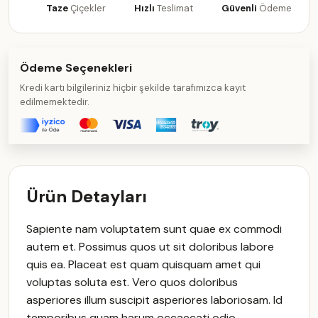
Taze
Çiçekler
Hızlı
Teslimat
Güvenli
Ödeme
Ödeme Seçenekleri
Kredi kartı bilgileriniz hiçbir şekilde tarafımızca kayıt
edilmemektedir.
Ürün Detayları
Sapiente nam voluptatem sunt quae ex commodi
autem et. Possimus quos ut sit doloribus labore
quis ea. Placeat est quam quisquam amet qui
voluptas soluta est. Vero quos doloribus
asperiores illum suscipit asperiores laboriosam. Id
temporibus quam harum occaecati odio.