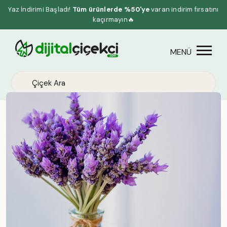
Yaz İndirimi Başladı!
Tüm ürünlerde %50'ye
varan indirim fırsatını
kaçırmayın🔥