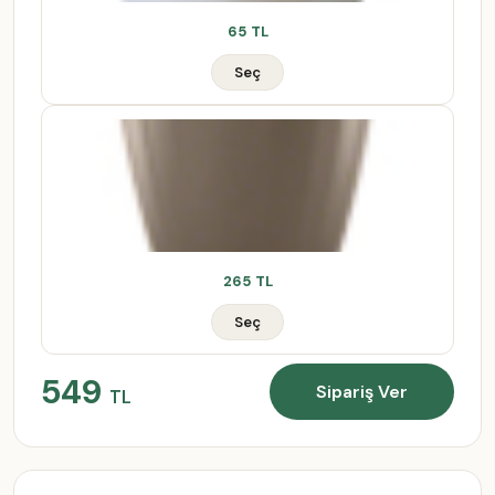
65 TL
Seç
265 TL
Seç
549
Sipariş Ver
TL