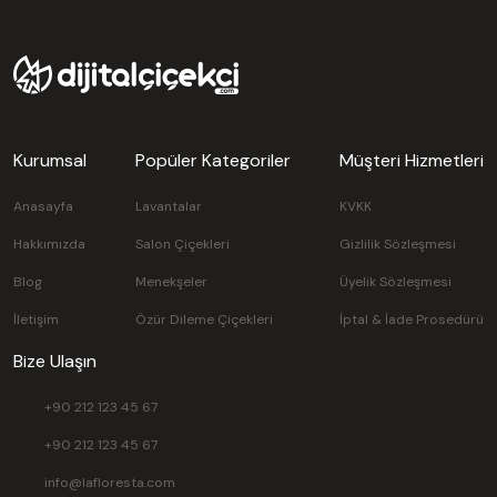
Kurumsal
Popüler Kategoriler
Müşteri Hizmetleri
Anasayfa
Lavantalar
KVKK
Hakkımızda
Salon Çiçekleri
Gizlilik Sözleşmesi
Blog
Menekşeler
Üyelik Sözleşmesi
İletişim
Özür Dileme Çiçekleri
İptal & İade Prosedürü
Bize Ulaşın
+90 212 123 45 67
+90 212 123 45 67
info@lafloresta.com