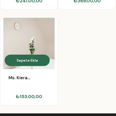
₺241.00,00
₺369.00,00
Sepete Ekle
Ms. Kiera
Swaniawski II
₺153.00,00