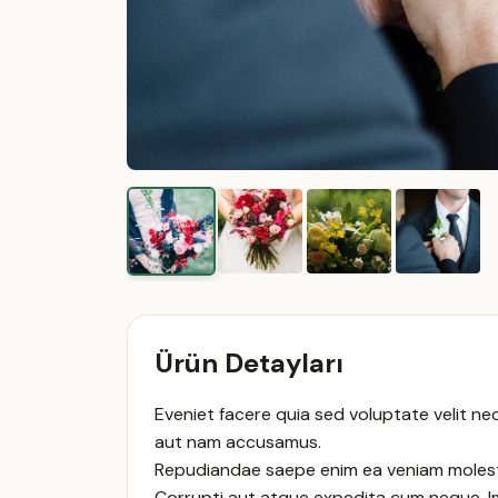
Ürün Detayları
Eveniet facere quia sed voluptate velit n
aut nam accusamus.
Repudiandae saepe enim ea veniam molestia
Corrupti aut atque expedita cum neque. Im