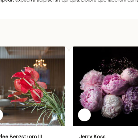
lee Bergstrom III
Jerry Koss