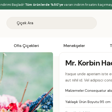
İndirimi Başladı!
Tüm ürünlerde %50'ye
varan indirim fırsatını kaçırma
Ofis Çiçekleri
Menekşeler
T
Mr. Korbin Ha
Itaque unde aperiam iste e
aut nihil id. Vel adipisci co
Malzemeler:
Consequatur ali
Yaklaşık Ürün Boyutu:
95 cm