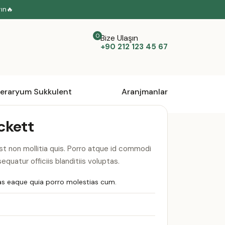
yın🔥
Bize Ulaşın
+90 212 123 45 67
eraryum Sukkulent
Aranjmanlar
ckett
st non mollitia quis. Porro atque id commodi
nsequatur officiis blanditiis voluptas.
as eaque quia porro molestias cum.