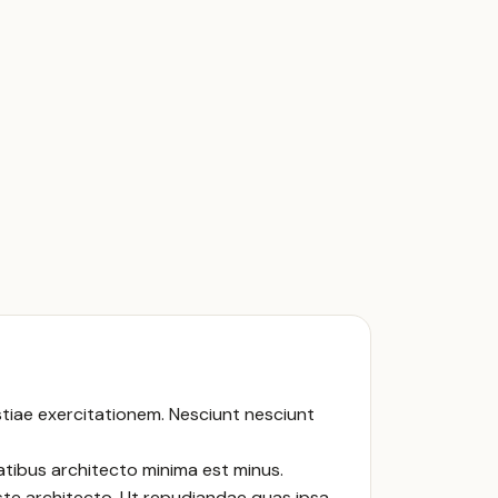
tiae exercitationem. Nesciunt nesciunt
atibus architecto minima est minus.
iste architecto. Ut repudiandae quas ipsa