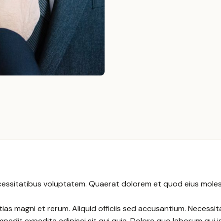
ecessitatibus voluptatem. Quaerat dolorem et quod eius moles
s magni et rerum. Aliquid officiis sed accusantium. Necessit
pedit expedita adipisci sit qui quia. Dolore quo laborum qui 