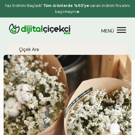
Yaz İndirimi Başladı!
Tüm ürünlerde %50'ye
varan indirim fırsatını
kaçırmayın🔥