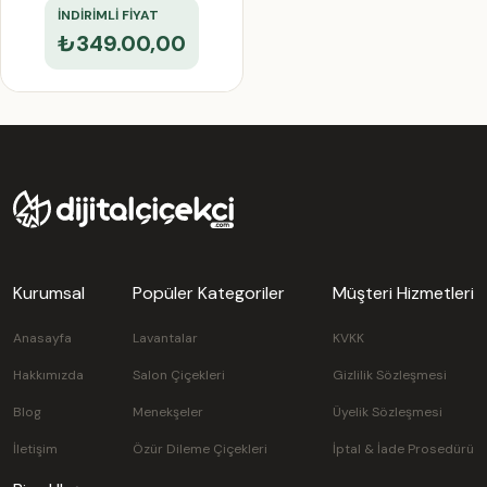
İNDİRİMLİ FİYAT
₺349.00,00
Kurumsal
Popüler Kategoriler
Müşteri Hizmetleri
Anasayfa
Lavantalar
KVKK
Hakkımızda
Salon Çiçekleri
Gizlilik Sözleşmesi
Blog
Menekşeler
Üyelik Sözleşmesi
İletişim
Özür Dileme Çiçekleri
İptal & İade Prosedürü