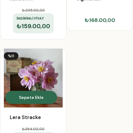
Macejkovic
Heathcote
₺205.00
,00
İNDİRİMLİ FİYAT
₺168.00,00
₺159.00,00
%11
Sepete Ekle
Lera Stracke
₺394.00
,00