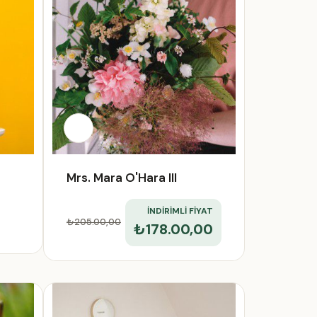
Mrs. Mara O'Hara III
İNDİRİMLİ FİYAT
₺205.00
,00
₺178.00,00