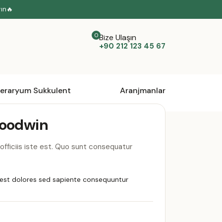
yın🔥
Bize Ulaşın
+90 212 123 45 67
eraryum Sukkulent
Aranjmanlar
Goodwin
officiis iste est. Quo sunt consequatur
est dolores sed sapiente consequuntur