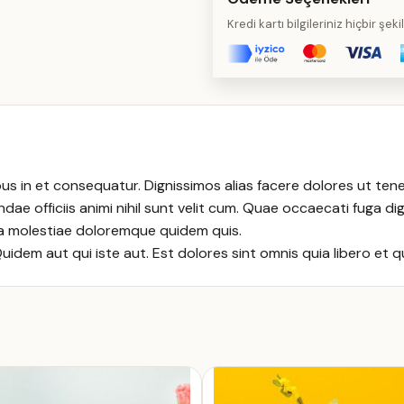
Kredi kartı bilgileriniz hiçbir şe
 in et consequatur. Dignissimos alias facere dolores ut tenet
dae officiis animi nihil sunt velit cum. Quae occaecati fuga 
ia molestiae doloremque quidem quis.
dem aut qui iste aut. Est dolores sint omnis quia libero et qu