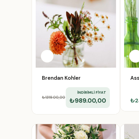
Brendan Kohler
Ass
İNDİRİMLİ FİYAT
₺1319.00
,00
₺989.00,00
₺2