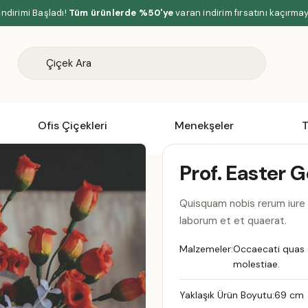
İndirimi Başladı!
Tüm ürünlerde %50'ye
varan indirim fırsatını kaçırma
Ofis Çiçekleri
Menekşeler
T
Prof. Easter 
Quisquam nobis rerum iure 
laborum et et quaerat.
Malzemeler:
Occaecati quas 
molestiae.
Yaklaşık Ürün Boyutu:
69 cm