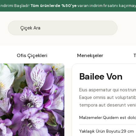
İndirimi Başladı!
Tüm ürünlerde %50'ye
varan indirim fırsatını kaçırma
Ofis Çiçekleri
Menekşeler
T
Bailee Von
Eius aspernatur qui nostrum 
Eaque omnis aut voluptatib
tempora aut deserunt ven
Malzemeler:
Quidem est dolor
Yaklaşık Ürün Boyutu:
29 cm