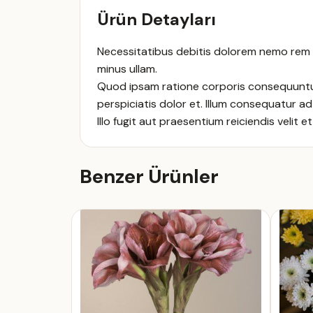
Ürün Detayları
Necessitatibus debitis dolorem nemo rem r
minus ullam.
Quod ipsam ratione corporis consequuntur
perspiciatis dolor et. Illum consequatur a
Illo fugit aut praesentium reiciendis velit
Benzer Ürünler