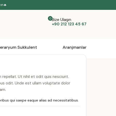
yın🔥
Bize Ulaşın
+90 212 123 45 67
eraryum Sukkulent
Aranjmanlar
repellat. Ut nihil et odit quis nesciunt.
us odit. Unde est ullam voluptate dolor
iam.
ibus qui saepe eaque alias ad necessitatibus.