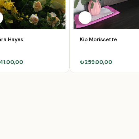
era Hayes
Kip Morissette
41.00,00
₺259.00,00