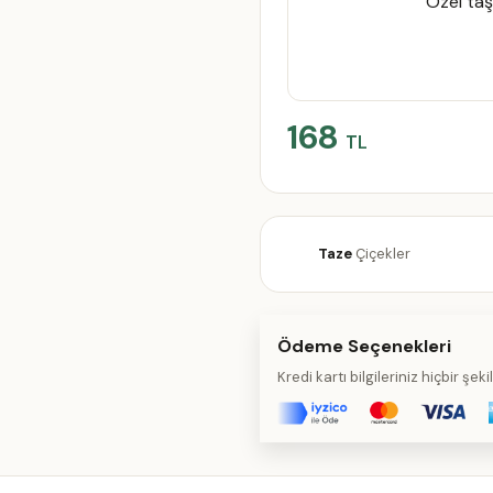
Özel taş
168
TL
Taze
Çiçekler
Ödeme Seçenekleri
Kredi kartı bilgileriniz hiçbir şe