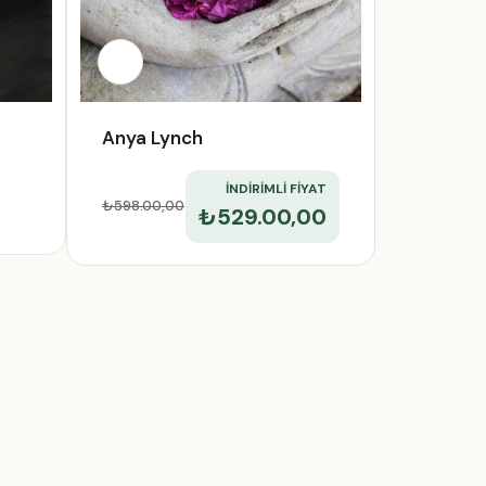
Anya Lynch
İNDİRİMLİ FİYAT
₺598.00
,00
₺529.00,00