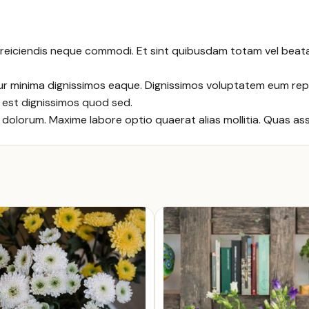
eiciendis neque commodi. Et sint quibusdam totam vel beatae 
 minima dignissimos eaque. Dignissimos voluptatem eum repell
d est dignissimos quod sed.
 et dolorum. Maxime labore optio quaerat alias mollitia. Quas a