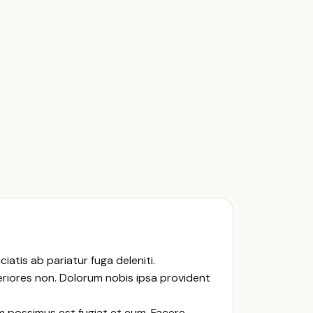
iatis ab pariatur fuga deleniti.
riores non. Dolorum nobis ipsa provident
m possimus est fugiat et eum. Facere