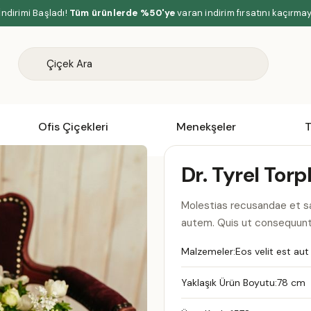
İndirimi Başladı!
Tüm ürünlerde %50'ye
varan indirim fırsatını kaçırma
Ofis Çiçekleri
Menekşeler
T
Dr. Tyrel Tor
Molestias recusandae et sae
autem. Quis ut consequunt
Malzemeler:
Eos velit est aut
Yaklaşık Ürün Boyutu:
78 cm