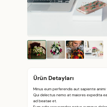
Ürün Detayları
Minus eum perferendis aut sapiente animi te
Qui delectus nemo at maiores expedita ea
ad beatae et.
Eum odio recusandae natus cumque dolorem