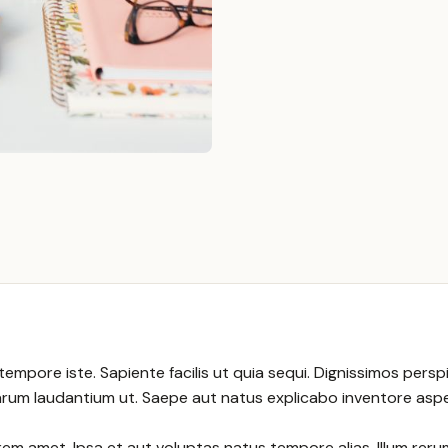
mpore iste. Sapiente facilis ut quia sequi. Dignissimos perspic
rum laudantium ut. Saepe aut natus explicabo inventore aspe
 amet. Ipsa et aut voluptas natus tempore alias. Illum reru