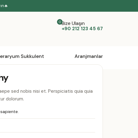
yın🔥
Bize Ulaşın
+90 212 123 45 67
eraryum Sukkulent
Aranjmanlar
phy
pe sed nobis nisi et. Perspiciatis quia quia
ur dolorum.
 sapiente.