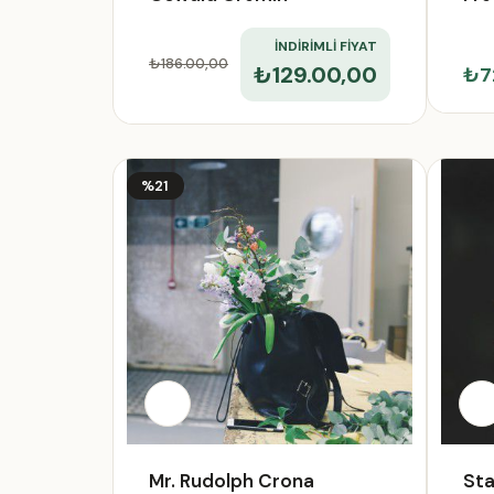
İNDİRİMLİ FİYAT
₺186.00
,00
₺129.00,00
₺7
%21
Mr. Rudolph Crona
Sta